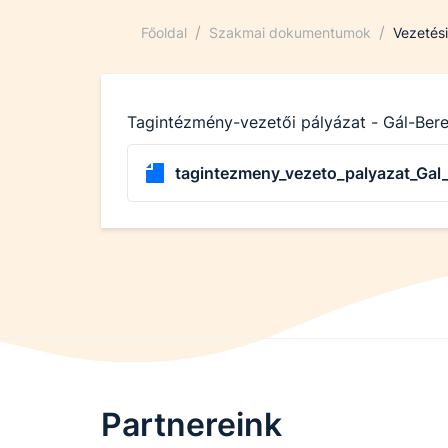
/
/
Főoldal
Szakmai dokumentumok
Vezetés
Tagintézmény-vezetői pályázat - Gál-Bere
tagintezmeny_vezeto_palyazat_Gal_
Partnereink