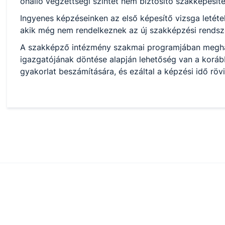
önálló végzettségi szintet nem biztosító szakképesítés
Ingyenes képzéseinken az első képesítő vizsga letéte
akik még nem rendelkeznek az új szakképzési rendsze
A szakképző intézmény szakmai programjában meghat
igazgatójának döntése alapján lehetőség van a koráb
gyakorlat beszámítására, és ezáltal a képzési idő rövi