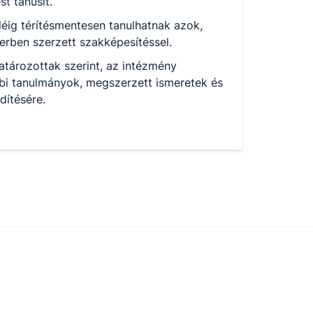
t tanúsít.
léig térítésmentesen tanulhatnak azok,
rben szerzett szakképesítéssel.
ározottak szerint, az intézmény
bi tanulmányok, megszerzett ismeretek és
dítésére.