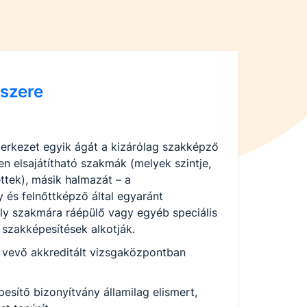
szere
erkezet egyik ágát a kizárólag szakképző
n elsajátítható szakmák (melyek szintje,
ttek), másik halmazát – a
és felnőttképző által egyaránt
ly szakmára ráépülő vagy egyéb speciális
szakképesítések alkotják.
 vevő akkreditált vizsgaközpontban
pesítő bizonyítvány államilag elismert,