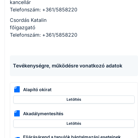
kancellár
Telefonszám: +361/5858220
Csordás Katalin
főigazgató
Telefonszám: +361/5858220
Tevékenységre, működésre vonatkozó adatok
Alapító okirat
Letöltés
Akadálymentesítés
Letöltés
Eljárásárend a tanulók bántalmazási eseteinek