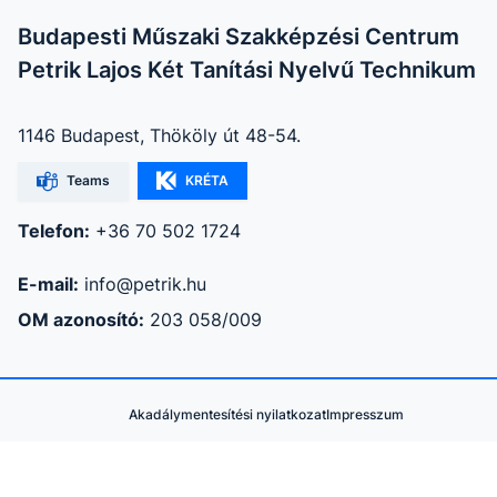
Budapesti Műszaki Szakképzési Centrum
Petrik Lajos Két Tanítási Nyelvű Technikum
1146 Budapest, Thököly út 48-54.
Teams
KRÉTA
Telefon:
+36 70 502 1724
E-mail:
info@petrik.hu
OM azonosító:
203 058/009
Akadálymentesítési nyilatkozat
Impresszum