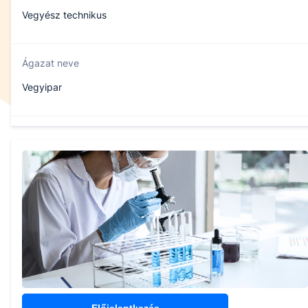
Vegyész technikus
Ágazat neve
Vegyipar
Szakmajegyzék száma
507112408
Képzés időtartama
5 év
Választható szakmairányok:
Általános laboráns