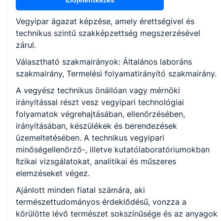
Előjelentkezés
Termelési folyamatirányító
Vegyipar ágazat képzése, amely érettségivel és
technikus szintű szakképzettség megszerzésével
KKK/PTT
zárul.
KKK letöltése (pdf)
Választható szakmairányok: Általános laboráns
PTT letöltése (pdf)
szakmairány, Termelési folyamatirányító szakmairány.
A vegyész technikus önállóan vagy mérnöki
Okleveles technikusképzés
irányítással részt vesz vegyipari technológiai
Nem
folyamatok végrehajtásában, ellenőrzésében,
irányításában, készülékek és berendezések
üzemeltetésében. A technikus vegyipari
minőségellenőrző-, illetve kutatólaboratóriumokban
ﬁzikai vizsgálatokat, analitikai és műszeres
elemzéseket végez.
Ajánlott minden fiatal számára, aki
természettudományos érdeklődésű, vonzza a
körülötte lévő természet sokszínűsége és az anyagok