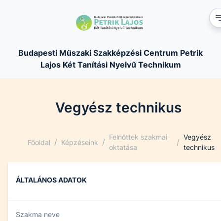
Budapesti Műszaki Szakképzési Centrum Petrik
Lajos Két Tanítási Nyelvű Technikum
Vegyész technikus
Felnőttek szakmai
Vegyész
/
/
/
Főoldal
Képzéseink
oktatása
technikus
ÁLTALÁNOS ADATOK
Szakma neve