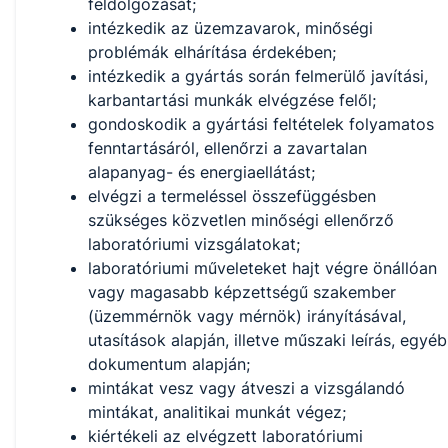
feldolgozását;
intézkedik az üzemzavarok, minőségi
problémák elhárítása érdekében;
intézkedik a gyártás során felmerülő javítási,
karbantartási munkák elvégzése felől;
gondoskodik a gyártási feltételek folyamatos
fenntartásáról, ellenőrzi a zavartalan
alapanyag- és energiaellátást;
elvégzi a termeléssel összefüggésben
szükséges közvetlen minőségi ellenőrző
laboratóriumi vizsgálatokat;
laboratóriumi műveleteket hajt végre önállóan
vagy magasabb képzettségű szakember
(üzemmérnök vagy mérnök) irányításával,
utasítások alapján, illetve műszaki leírás, egyéb
dokumentum alapján;
mintákat vesz vagy átveszi a vizsgálandó
mintákat, analitikai munkát végez;
kiértékeli az elvégzett laboratóriumi