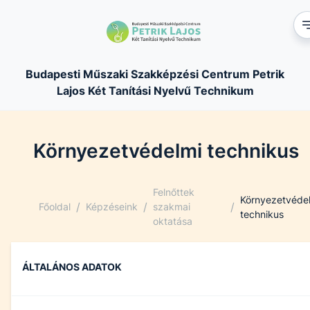
Budapesti Műszaki Szakképzési Centrum Petrik
Lajos Két Tanítási Nyelvű Technikum
Környezetvédelmi technikus
Felnőttek
Környezetvéde
/
/
/
Főoldal
Képzéseink
szakmai
technikus
oktatása
ÁLTALÁNOS ADATOK