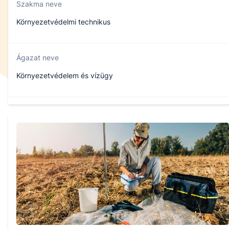
Szakma neve
Környezetvédelmi technikus
Ágazat neve
Környezetvédelem és vízügy
Szakmajegyzék száma
507121402
Képzés időtartama
5 év
Választható szakmairányok: