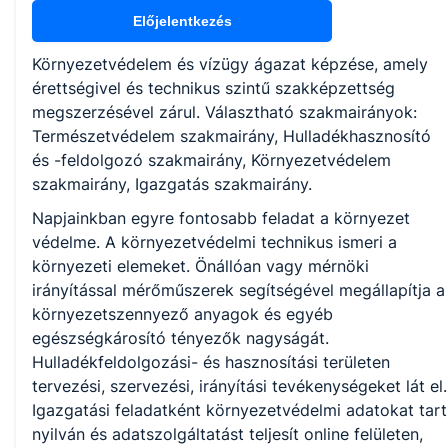
Természetvédelem
Előjelentkezés
Hulladékhasznosító és -feldolgozó
Környezetvédelem
Környezetvédelem és vízügy ágazat képzése, amely
Igazgatás
érettségivel és technikus szintű szakképzettség
megszerzésével zárul. Választható szakmairányok:
Természetvédelem szakmairány, Hulladékhasznosító
KKK/PTT
és -feldolgozó szakmairány, Környezetvédelem
KKK letöltése (pdf)
szakmairány, Igazgatás szakmairány.
PTT letöltése (pdf)
Napjainkban egyre fontosabb feladat a környezet
védelme. A környezetvédelmi technikus ismeri a
Okleveles technikusképzés
környezeti elemeket. Önállóan vagy mérnöki
Nem
irányítással mérőműszerek segítségével megállapítja a
környezetszennyező anyagok és egyéb
egészségkárosító tényezők nagyságát.
Hulladékfeldolgozási- és hasznosítási területen
tervezési, szervezési, irányítási tevékenységeket lát el.
Igazgatási feladatként környezetvédelmi adatokat tart
nyilván és adatszolgáltatást teljesít online felületen,